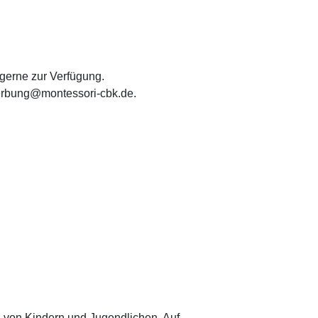
gerne zur Verfügung.
erbung@montessori-cbk.de.
n von Kindern und Jugendlichen. Auf