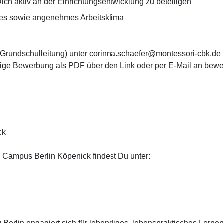
Dich aktiv an der Einrichtungsentwicklung zu beteiligen
es sowie angenehmes Arbeitsklima
(Grundschulleitung) unter
corinna.schaefer@montessori-cbk.de
ftige Bewerbung als PDF über den
Link
oder per E-Mail an bew
ck
 Campus Berlin Köpenick findest Du unter:
 Berlin engagiert sich für lebendiges, lebenspraktisches Lerne