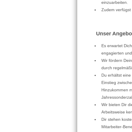
einzuarbeiten.
Zudem verfügst 
Unser Angebo
Es erwartet Dich
engagierten und
Wir fördern Dei
durch regelmäßi
Du erhältst eine
Einstieg zwisch
Hinzukommen mo
Jahressonderzah
Wir bieten Dir d
Arbeitsweise ke
Dir stehen koste
Mitarbeiter-Benef