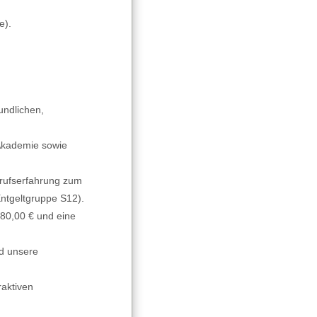
e).
undlichen,
 Akademie sowie
Berufserfahrung zum
Entgeltgruppe S12).
80,00 € und eine
nd unsere
raktiven