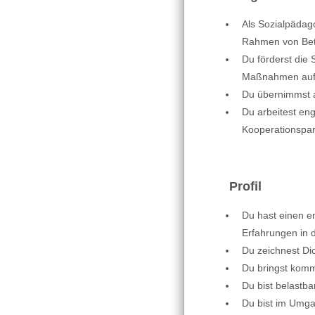
Als Sozialpädag
Rahmen von Bet
Du förderst die 
Maßnahmen auf G
Du übernimmst a
Du arbeitest en
Kooperationspa
Profil
Du hast einen e
Erfahrungen in 
Du zeichnest Di
Du bringst kom
Du bist belastba
Du bist im Umgan