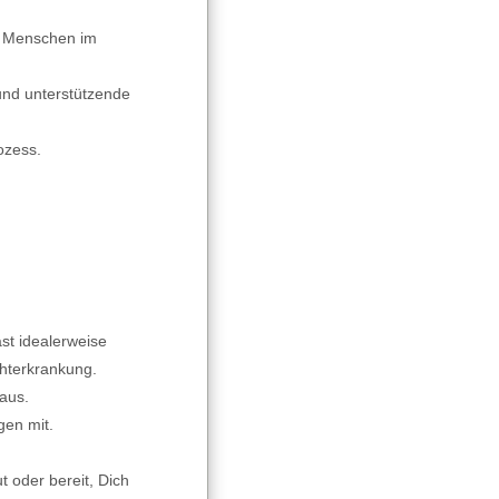
e Menschen im
 und unterstützende
ozess.
n
st idealerweise
hterkrankung.
aus.
en mit.
t oder bereit, Dich