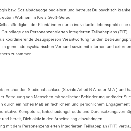
ogin bzw. Sozialpädagoge begleitest und betreust Du psychisch krank
reutem Wohnen im Kreis Groß-Gerau.
Selbstständigkeit der Klient/-innen durch individuelle, lebenspraktische
rundlage des Personenzentrierten Integrierten Teilhabeplans (PIT).
ls koordinierende Bezugsperson Verantwortung für den Betreuungspr
g im gemeindepsychiatrischen Verbund sowie mit internen und externe
rtnern zusammen.
ntsprechenden Studienabschluss (Soziale Arbeit B.A. oder M.A.) und ha
der Betreuung von Menschen mit seelischer Behinderung und/oder Suc
ch durch ein hohes Maß an fachlichem und persönlichem Engagement 
munikative Kompetenz, Entscheidungsfreude und Durchsetzungsvermög
r und bereit, Dich aktiv in den Arbeitsalltag einzubringen
g mit dem Personenzentrierten Integrierten Teilhabeplan (PIT) vertrau