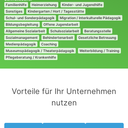
Familienhilfe
Heimerziehung
Kinder- und Jugendhilfe
Sonstiges
Kindergarten / Hort / Tagesstätte
Schul- und Sonderpädagogik
Migration / Interkulturelle Pädagogik
Bildungsbegleitung
Offene Jugendarbeit
Allgemeine Sozialarbeit
Schulsozialarbeit
Beratungsstelle
Sozialmanagement
Behindertenarbeit
Gesetzliche Betreuung
Medienpädagogik
Coaching
Museumspädagogik / Theaterpädagogik
Weiterbildung / Training
Pflegeberatung / Krankenhilfe
Vorteile für Ihr Unternehmen
nutzen