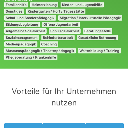
Familienhilfe
Heimerziehung
Kinder- und Jugendhilfe
Sonstiges
Kindergarten / Hort / Tagesstätte
Schul- und Sonderpädagogik
Migration / Interkulturelle Pädagogik
Bildungsbegleitung
Offene Jugendarbeit
Allgemeine Sozialarbeit
Schulsozialarbeit
Beratungsstelle
Sozialmanagement
Behindertenarbeit
Gesetzliche Betreuung
Medienpädagogik
Coaching
Museumspädagogik / Theaterpädagogik
Weiterbildung / Training
Pflegeberatung / Krankenhilfe
Vorteile für Ihr Unternehmen
nutzen