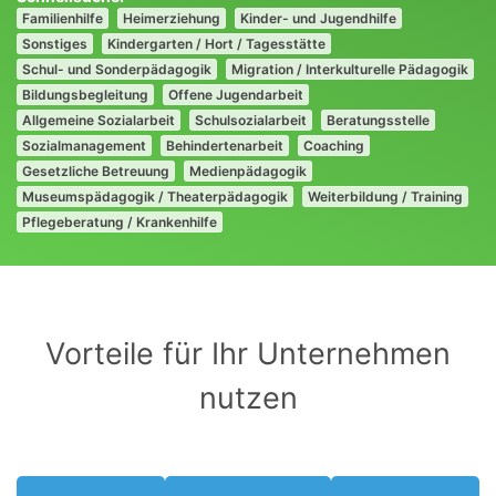
Familienhilfe
Heimerziehung
Kinder- und Jugendhilfe
Sonstiges
Kindergarten / Hort / Tagesstätte
Schul- und Sonderpädagogik
Migration / Interkulturelle Pädagogik
Bildungsbegleitung
Offene Jugendarbeit
Allgemeine Sozialarbeit
Schulsozialarbeit
Beratungsstelle
Sozialmanagement
Behindertenarbeit
Coaching
Gesetzliche Betreuung
Medienpädagogik
Museumspädagogik / Theaterpädagogik
Weiterbildung / Training
Pflegeberatung / Krankenhilfe
Vorteile für Ihr Unternehmen
nutzen