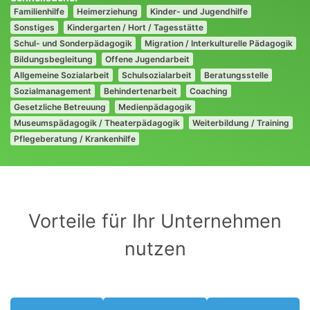
Familienhilfe
Heimerziehung
Kinder- und Jugendhilfe
Sonstiges
Kindergarten / Hort / Tagesstätte
Schul- und Sonderpädagogik
Migration / Interkulturelle Pädagogik
Bildungsbegleitung
Offene Jugendarbeit
Allgemeine Sozialarbeit
Schulsozialarbeit
Beratungsstelle
Sozialmanagement
Behindertenarbeit
Coaching
Gesetzliche Betreuung
Medienpädagogik
Museumspädagogik / Theaterpädagogik
Weiterbildung / Training
Pflegeberatung / Krankenhilfe
Vorteile für Ihr Unternehmen
nutzen