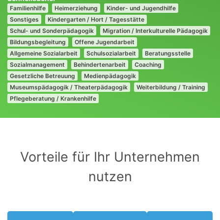
Familienhilfe
Heimerziehung
Kinder- und Jugendhilfe
Sonstiges
Kindergarten / Hort / Tagesstätte
Schul- und Sonderpädagogik
Migration / Interkulturelle Pädagogik
Bildungsbegleitung
Offene Jugendarbeit
Allgemeine Sozialarbeit
Schulsozialarbeit
Beratungsstelle
Sozialmanagement
Behindertenarbeit
Coaching
Gesetzliche Betreuung
Medienpädagogik
Museumspädagogik / Theaterpädagogik
Weiterbildung / Training
Pflegeberatung / Krankenhilfe
Vorteile für Ihr Unternehmen
nutzen