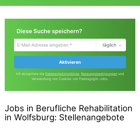
Diese Suche speichern?
täglich
Um
die
aktuelle
Aktivieren
Suche
zu
Ich akzeptiere die
Datenschutzrichtlinie
,
Nutzungsbedingungen
und
speichern
Verwendung von Cookies von Paedagogik-Jobs.
gib
deine
Emailadresse
ein
Jobs in Berufliche Rehabilitation
in Wolfsburg
:
Stellenangebote