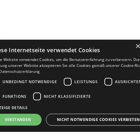
ese Internetseite verwendet Cookies
e Website verwendet Cookies, um die Benutzererfahrung zu verbessern. Dur
ung unserer Website akzeptieren Sie alle Cookies gemäß unserer Cookie-Rich
Datenschutzerklärung
UNBEDINGT NOTWENDIGE
LEISTUNGS
AUSRICHTE
FUNKTIONS
NICHT KLASSIFIZIERTE
ZEIGE DETAILS
Bewerbersuche leicht gemacht
VERSTANDEN
NICHT NOTWENDIGE COOKIES VERBIETEN
Nach Ihrer Registrierung als Arbeitgeber können
Sie Ihre Anzeige mit wenig Aufwand selbst