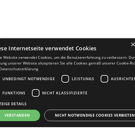
ese Internetseite verwendet Cookies
e Website verwendet Cookies, um die Benutzererfahrung zu verbessern. Dur
ung unserer Website akzeptieren Sie alle Cookies gemäß unserer Cookie-Rich
Datenschutzerklärung
UNBEDINGT NOTWENDIGE
LEISTUNGS
AUSRICHTE
FUNKTIONS
NICHT KLASSIFIZIERTE
ZEIGE DETAILS
Bewerbersuche leicht gemacht
VERSTANDEN
NICHT NOTWENDIGE COOKIES VERBIETEN
Nach Ihrer Registrierung als Arbeitgeber können
Sie Ihre Anzeige mit wenig Aufwand selbst