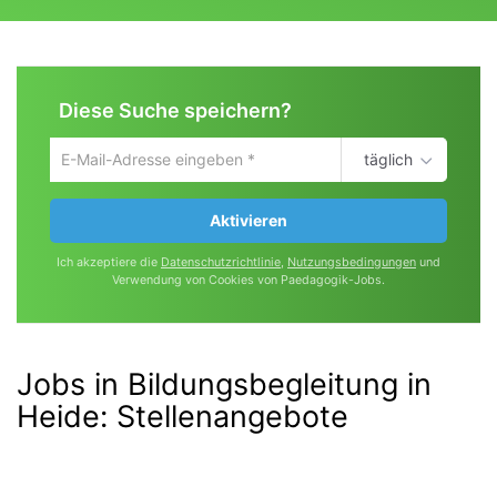
Diese Suche speichern?
täglich
Um
die
aktuelle
Aktivieren
Suche
zu
Ich akzeptiere die
Datenschutzrichtlinie
,
Nutzungsbedingungen
und
speichern
Verwendung von Cookies von Paedagogik-Jobs.
gib
deine
Emailadresse
ein
Jobs in Bildungsbegleitung in
Heide
:
Stellenangebote