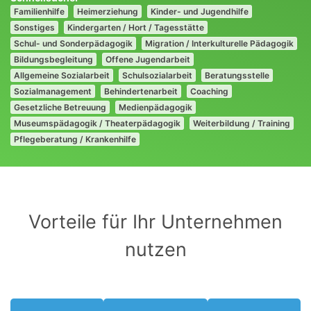
Familienhilfe
Heimerziehung
Kinder- und Jugendhilfe
Sonstiges
Kindergarten / Hort / Tagesstätte
Schul- und Sonderpädagogik
Migration / Interkulturelle Pädagogik
Bildungsbegleitung
Offene Jugendarbeit
Allgemeine Sozialarbeit
Schulsozialarbeit
Beratungsstelle
Sozialmanagement
Behindertenarbeit
Coaching
Gesetzliche Betreuung
Medienpädagogik
Museumspädagogik / Theaterpädagogik
Weiterbildung / Training
Pflegeberatung / Krankenhilfe
Vorteile für Ihr Unternehmen
nutzen