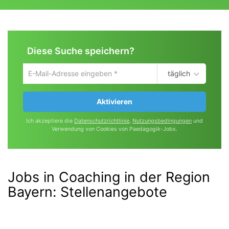
Diese Suche speichern?
täglich
Um
die
aktuelle
Aktivieren
Suche
zu
Ich akzeptiere die
Datenschutzrichtlinie
,
Nutzungsbedingungen
und
speichern
Verwendung von Cookies von Paedagogik-Jobs.
gib
deine
Emailadresse
ein
Jobs in Coaching in der Region
Bayern
:
Stellenangebote