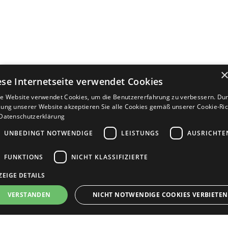
ese Internetseite verwendet Cookies
e Website verwendet Cookies, um die Benutzererfahrung zu verbessern. Dur
ung unserer Website akzeptieren Sie alle Cookies gemäß unserer Cookie-Rich
Datenschutzerklärung
UNBEDINGT NOTWENDIGE
LEISTUNGS
AUSRICHTE
FUNKTIONS
NICHT KLASSIFIZIERTE
ZEIGE DETAILS
Bewerbersuche leicht gemacht
VERSTANDEN
NICHT NOTWENDIGE COOKIES VERBIETEN
Nach Ihrer Registrierung als Arbeitgeber können
Sie Ihre Anzeige mit wenig Aufwand selbst