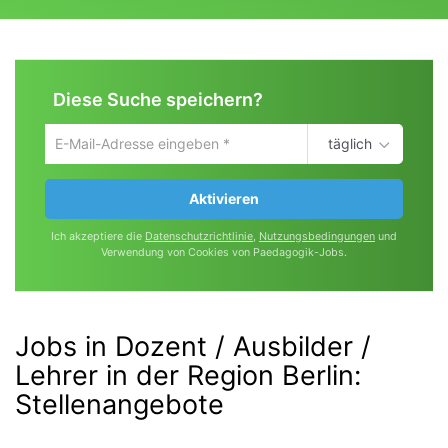
Diese Suche speichern?
täglich
Um
die
aktuelle
Aktivieren
Suche
zu
Ich akzeptiere die
Datenschutzrichtlinie
,
Nutzungsbedingungen
und
speichern
Verwendung von Cookies von Paedagogik-Jobs.
gib
deine
Emailadresse
ein
Jobs in Dozent / Ausbilder /
Lehrer in der Region Berlin
:
Stellenangebote