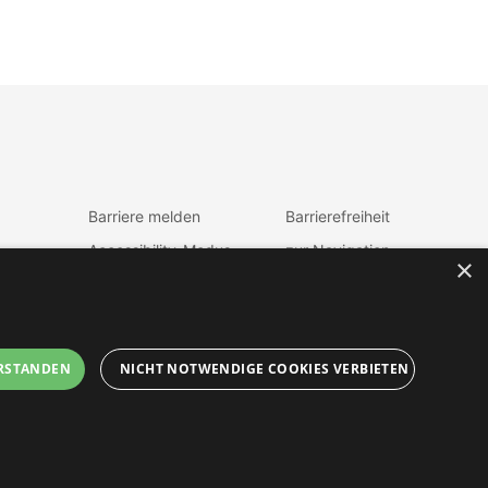
Barriere melden
Barrierefreiheit
Accessibility-Modus
zur Navigation
×
aktivieren
zum Inhalt
Kontrastmodus
fen
aktiveren
RSTANDEN
NICHT NOTWENDIGE COOKIES VERBIETEN