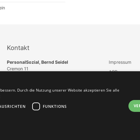
ein
Kontakt
PersonalSozial, Bernd Seidel
Impressum
Cremon 11
AGB
DE 20457 Hamburg
Datenschutz
E-Mail:
info@paedagogik-jobs.de
bessern. Durch die Nutzung unserer Website akzeptieren Sie alle
Vertrag widerru
Telefon: +49 (040) 57254550
g
Telefax: +49 (040) 46965505
VE
AUSRICHTEN
FUNKTIONS
Jobbörse erstellen