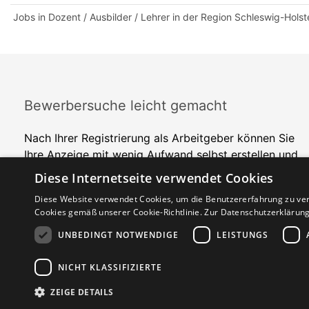
Jobs in Dozent / Ausbilder / Lehrer in der Region Schleswig-Holst
Bewerbersuche leicht gemacht
Nach Ihrer Registrierung als Arbeitgeber können Sie
Ihre Anzeige mit wenig Aufwand selbst erstellen und
veröffentlichen. So finden geeignete Bewerber*innen
Diese Internetseite verwendet Cookies
Ihr Stellenangebot und Sie passende Kandidat*innen!
Diese Website verwendet Cookies, um die Benutzererfahrung zu ver
Cookies gemäß unserer Cookie-Richtlinie.
Zur Datenschutzerklärun
UNBEDINGT NOTWENDIGE
LEISTUNGS
NICHT KLASSIFIZIERTE
Copyright © 2026. Alle Rechte vorbehalten.
ZEIGE DETAILS