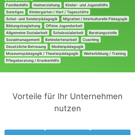
Familienhilfe
Heimerziehung
Kinder- und Jugendhilfe
Sonstiges
Kindergarten / Hort / Tagesstätte
Schul- und Sonderpädagogik
Migration / Interkulturelle Pädagogik
Bildungsbegleitung
Offene Jugendarbeit
Allgemeine Sozialarbeit
Schulsozialarbeit
Beratungsstelle
Sozialmanagement
Behindertenarbeit
Coaching
Gesetzliche Betreuung
Medienpädagogik
Museumspädagogik / Theaterpädagogik
Weiterbildung / Training
Pflegeberatung / Krankenhilfe
Vorteile für Ihr Unternehmen
nutzen