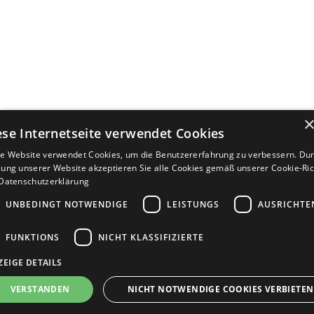
ese Internetseite verwendet Cookies
e Website verwendet Cookies, um die Benutzererfahrung zu verbessern. Dur
ung unserer Website akzeptieren Sie alle Cookies gemäß unserer Cookie-Rich
Datenschutzerklärung
UNBEDINGT NOTWENDIGE
LEISTUNGS
AUSRICHTE
FUNKTIONS
NICHT KLASSIFIZIERTE
ZEIGE DETAILS
Bewerbersuche leicht gemacht
VERSTANDEN
NICHT NOTWENDIGE COOKIES VERBIETEN
Nach Ihrer Registrierung als Arbeitgeber können