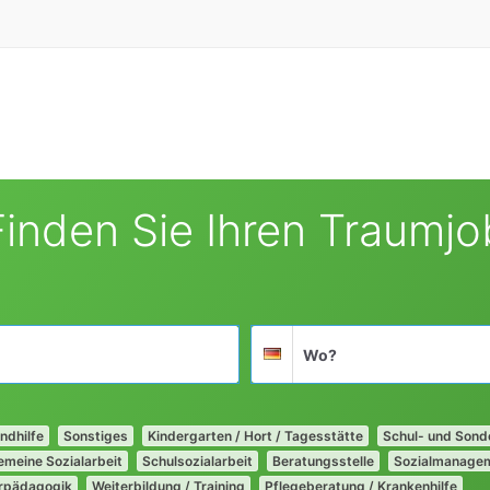
Finden Sie Ihren Traumjo
Suchort
Deutschland
ndhilfe
Sonstiges
Kindergarten / Hort / Tagesstätte
Schul- und Son
emeine Sozialarbeit
Schulsozialarbeit
Beratungsstelle
Sozialmanage
rpädagogik
Weiterbildung / Training
Pflegeberatung / Krankenhilfe