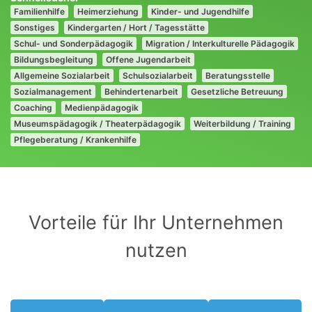
Familienhilfe
Heimerziehung
Kinder- und Jugendhilfe
Sonstiges
Kindergarten / Hort / Tagesstätte
Schul- und Sonderpädagogik
Migration / Interkulturelle Pädagogik
Bildungsbegleitung
Offene Jugendarbeit
Allgemeine Sozialarbeit
Schulsozialarbeit
Beratungsstelle
Sozialmanagement
Behindertenarbeit
Gesetzliche Betreuung
Coaching
Medienpädagogik
Museumspädagogik / Theaterpädagogik
Weiterbildung / Training
Pflegeberatung / Krankenhilfe
Vorteile für Ihr Unternehmen
nutzen