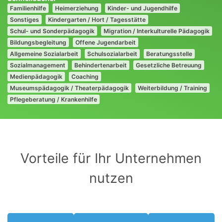
Familienhilfe
Heimerziehung
Kinder- und Jugendhilfe
Sonstiges
Kindergarten / Hort / Tagesstätte
Schul- und Sonderpädagogik
Migration / Interkulturelle Pädagogik
Bildungsbegleitung
Offene Jugendarbeit
Allgemeine Sozialarbeit
Schulsozialarbeit
Beratungsstelle
Sozialmanagement
Behindertenarbeit
Gesetzliche Betreuung
Medienpädagogik
Coaching
Museumspädagogik / Theaterpädagogik
Weiterbildung / Training
Pflegeberatung / Krankenhilfe
Vorteile für Ihr Unternehmen
nutzen