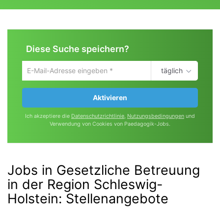
Diese Suche speichern?
täglich
Um
die
aktuelle
Aktivieren
Suche
zu
Ich akzeptiere die
Datenschutzrichtlinie
,
Nutzungsbedingungen
und
speichern
Verwendung von Cookies von Paedagogik-Jobs.
gib
deine
Emailadresse
ein
Jobs in Gesetzliche Betreuung
in der Region Schleswig-
Holstein
:
Stellenangebote