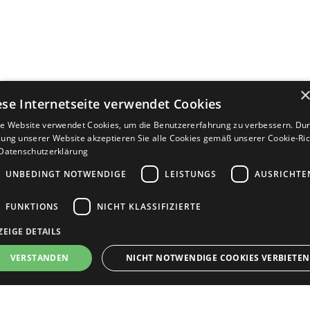
ese Internetseite verwendet Cookies
e Website verwendet Cookies, um die Benutzererfahrung zu verbessern. Dur
ung unserer Website akzeptieren Sie alle Cookies gemäß unserer Cookie-Rich
Datenschutzerklärung
UNBEDINGT NOTWENDIGE
LEISTUNGS
AUSRICHTE
FUNKTIONS
NICHT KLASSIFIZIERTE
ZEIGE DETAILS
Bewerbersuche leicht gemacht
VERSTANDEN
NICHT NOTWENDIGE COOKIES VERBIETEN
Nach Ihrer Registrierung als Arbeitgeber können
Sie Ihre Anzeige mit wenig Aufwand selbst