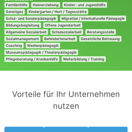
Familienhilfe
Heimerziehung
Kinder- und Jugendhilfe
Sonstiges
Kindergarten / Hort / Tagesstätte
Schul- und Sonderpädagogik
Migration / Interkulturelle Pädagogik
Bildungsbegleitung
Offene Jugendarbeit
Allgemeine Sozialarbeit
Schulsozialarbeit
Beratungsstelle
Sozialmanagement
Behindertenarbeit
Gesetzliche Betreuung
Coaching
Medienpädagogik
Museumspädagogik / Theaterpädagogik
Pflegeberatung / Krankenhilfe
Weiterbildung / Training
Vorteile für Ihr Unternehmen
nutzen