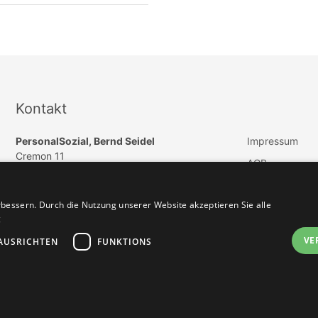
Kontakt
PersonalSozial, Bernd Seidel
Impressum
Cremon 11
AGB
DE 20457 Hamburg
Datenschutz
E-Mail:
info@paedagogik-jobs.de
bessern. Durch die Nutzung unserer Website akzeptieren Sie alle
Vertrag widerru
Telefon: +49 (040) 57254550
g
Telefax: +49 (040) 46965505
VE
AUSRICHTEN
FUNKTIONS
Jobbörse erstellen