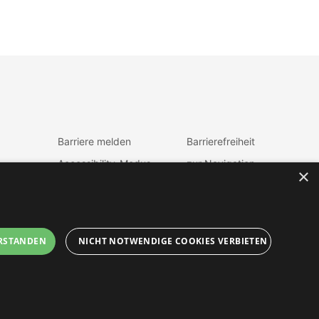
Barriere melden
Barrierefreiheit
Accessibility-Modus
zur Navigation
×
aktivieren
zum Inhalt
Kontrastmodus
fen
aktiveren
RSTANDEN
NICHT NOTWENDIGE COOKIES VERBIETEN