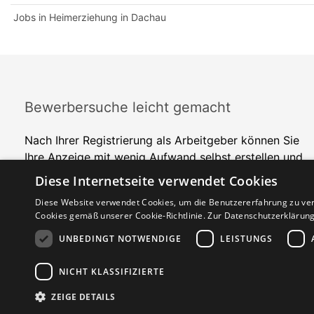
Jobs in Heimerziehung in Dachau
Bewerbersuche leicht gemacht
Nach Ihrer Registrierung als Arbeitgeber können Sie
Ihre Anzeige mit wenig Aufwand selbst erstellen und
veröffentlichen. So finden geeignete Bewerber*innen
Diese Internetseite verwendet Cookies
Ihr Stellenangebot und Sie passende Kandidat*innen!
Diese Website verwendet Cookies, um die Benutzererfahrung zu ver
Cookies gemäß unserer Cookie-Richtlinie.
Zur Datenschutzerklärun
UNBEDINGT NOTWENDIGE
LEISTUNGS
NICHT KLASSIFIZIERTE
Copyright © 2026. Alle Rechte vorbehalten.
ZEIGE DETAILS