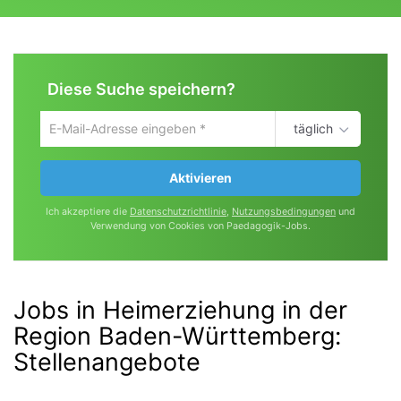
Diese Suche speichern?
täglich
Um
die
aktuelle
Aktivieren
Suche
zu
Ich akzeptiere die
Datenschutzrichtlinie
,
Nutzungsbedingungen
und
speichern
Verwendung von Cookies von Paedagogik-Jobs.
gib
deine
Emailadresse
ein
Jobs in Heimerziehung in der
Region Baden-Württemberg
:
Stellenangebote