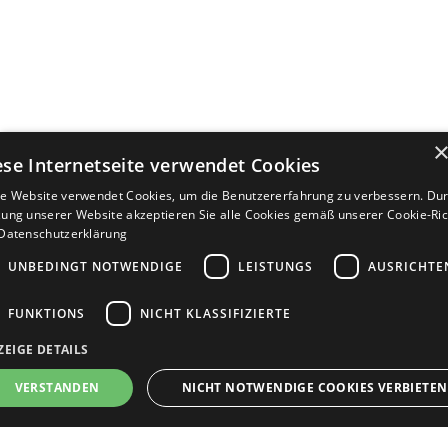
ese Internetseite verwendet Cookies
e Website verwendet Cookies, um die Benutzererfahrung zu verbessern. Dur
ung unserer Website akzeptieren Sie alle Cookies gemäß unserer Cookie-Rich
Datenschutzerklärung
UNBEDINGT NOTWENDIGE
LEISTUNGS
AUSRICHTE
FUNKTIONS
NICHT KLASSIFIZIERTE
ZEIGE DETAILS
Bewerbersuche leicht gemacht
VERSTANDEN
NICHT NOTWENDIGE COOKIES VERBIETEN
Nach Ihrer Registrierung als Arbeitgeber können
Sie Ihre Anzeige mit wenig Aufwand selbst