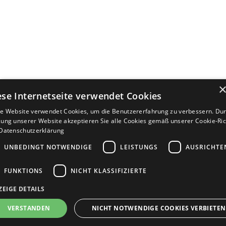
ese Internetseite verwendet Cookies
e Website verwendet Cookies, um die Benutzererfahrung zu verbessern. Dur
ung unserer Website akzeptieren Sie alle Cookies gemäß unserer Cookie-Rich
Datenschutzerklärung
UNBEDINGT NOTWENDIGE
LEISTUNGS
AUSRICHTE
FUNKTIONS
NICHT KLASSIFIZIERTE
ZEIGE DETAILS
Bewerbersuche leicht gemacht
VERSTANDEN
NICHT NOTWENDIGE COOKIES VERBIETEN
Nach Ihrer Registrierung als Arbeitgeber können