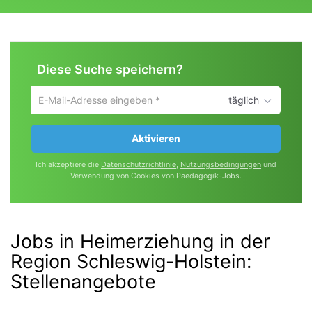
Diese Suche speichern?
täglich
Um
die
aktuelle
Aktivieren
Suche
zu
Ich akzeptiere die
Datenschutzrichtlinie
,
Nutzungsbedingungen
und
speichern
Verwendung von Cookies von Paedagogik-Jobs.
gib
deine
Emailadresse
ein
Jobs in Heimerziehung in der
Region Schleswig-Holstein
:
Stellenangebote