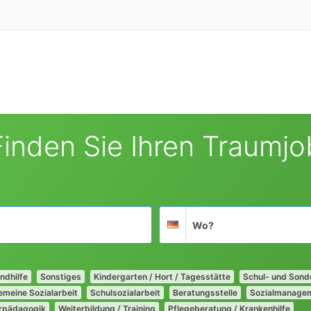
Finden Sie Ihren Traumjo
Suchort
Deutschland
ndhilfe
Sonstiges
Kindergarten / Hort / Tagesstätte
Schul- und Son
emeine Sozialarbeit
Schulsozialarbeit
Beratungsstelle
Sozialmanage
rpädagogik
Weiterbildung / Training
Pflegeberatung / Krankenhilfe