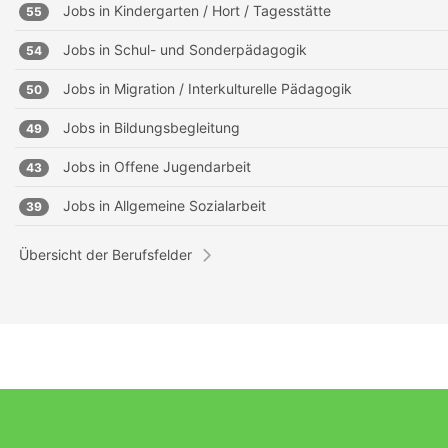
Jobs in
Kindergarten / Hort / Tagesstätte
55
Jobs in
Schul- und Sonderpädagogik
54
Jobs in
Migration / Interkulturelle Pädagogik
50
Jobs in
Bildungsbegleitung
49
Jobs in
Offene Jugendarbeit
43
Jobs in
Allgemeine Sozialarbeit
39
Übersicht der Berufsfelder