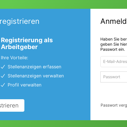
registrieren
Anmeld
Registrierung als
Haben Sie ber
geben Sie hie
Arbeitgeber
Passwort ein.
Ihre Vorteile:
E-
Mail-
Stellenanzeigen erfassen
Adresse
Passwort
Stellenanzeigen verwalten
zum
zum
Anmelden
Profil verwalten
Anmelden
strieren
Passwort ver