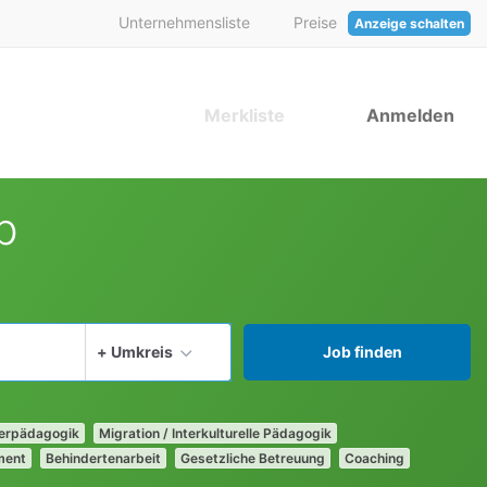
Unternehmensliste
Preise
Anzeige schalten
Merkliste
Anmelden
b
aktuellen Ort verwenden
+ Umkreis
Job finden
derpädagogik
Migration / Interkulturelle Pädagogik
ment
Behindertenarbeit
Gesetzliche Betreuung
Coaching