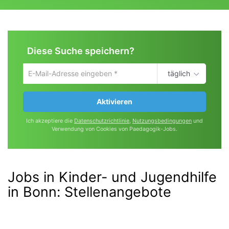
Diese Suche speichern?
täglich
Um
die
aktuelle
Aktivieren
Suche
zu
Ich akzeptiere die
Datenschutzrichtlinie
,
Nutzungsbedingungen
und
speichern
Verwendung von Cookies von Paedagogik-Jobs.
gib
deine
Emailadresse
ein
Jobs in Kinder- und Jugendhilfe
in Bonn
:
Stellenangebote