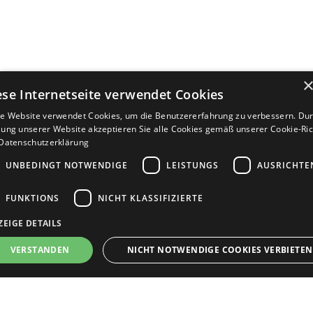
ese Internetseite verwendet Cookies
e Website verwendet Cookies, um die Benutzererfahrung zu verbessern. Dur
ung unserer Website akzeptieren Sie alle Cookies gemäß unserer Cookie-Rich
Datenschutzerklärung
UNBEDINGT NOTWENDIGE
LEISTUNGS
AUSRICHTE
FUNKTIONS
NICHT KLASSIFIZIERTE
ZEIGE DETAILS
Bewerbersuche leicht gemacht
VERSTANDEN
NICHT NOTWENDIGE COOKIES VERBIETEN
Nach Ihrer Registrierung als Arbeitgeber können
Sie Ihre Anzeige mit wenig Aufwand selbst
erstellen und veröffentlichen. So finden geeignete
nbedingt notwendige
Leistungs
Ausrichten
Funktions
Nicht klassifi