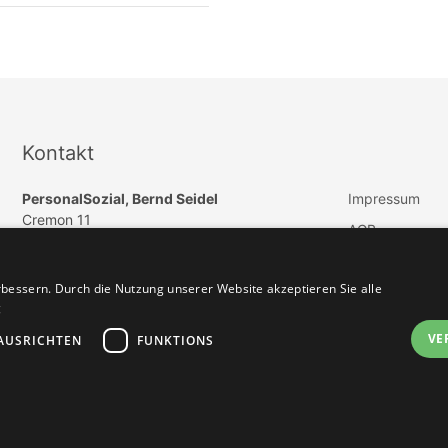
Kontakt
PersonalSozial, Bernd Seidel
Impressum
Cremon 11
AGB
DE 20457 Hamburg
Datenschutz
E-Mail:
info@paedagogik-jobs.de
bessern. Durch die Nutzung unserer Website akzeptieren Sie alle
Vertrag widerru
Telefon: +49 (040) 57254550
g
Telefax: +49 (040) 46965505
VE
AUSRICHTEN
FUNKTIONS
Jobbörse erstellen