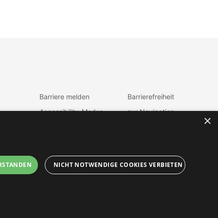
Barriere melden
Barrierefreiheit
Accessibility-Modus
zur Navigation
×
aktivieren
zum Inhalt
Kontrastmodus
fen
aktiveren
RSTANDEN
NICHT NOTWENDIGE COOKIES VERBIETEN