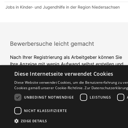
Jobs in Kinder- und Jugendhilfe in der Region Niedersachsen
Bewerbersuche leicht gemacht
Nach Ihrer Registrierung als Arbeitgeber können Sie
Ihre Anzeige mit wenig Aufwand selbst erstellen und
veröffentlichen. So finden geeignete Bewerber*innen
Diese Internetseite verwendet Cookies
Ihr Stellenangebot und Sie passende Kandidat*innen!
Diese Website verwendet Cookies, um die Benutzererfahrung zu ver
Cookies gemäß unserer Cookie-Richtlinie.
Zur Datenschutzerklärun
UNBEDINGT NOTWENDIGE
LEISTUNGS
NICHT KLASSIFIZIERTE
Copyright © 2026. Alle Rechte vorbehalten.
ZEIGE DETAILS