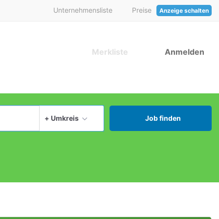
Unternehmensliste
Preise
Anzeige schalten
Merkliste
Anmelden
aktuellen Ort verwenden
+ Umkreis
Job finden