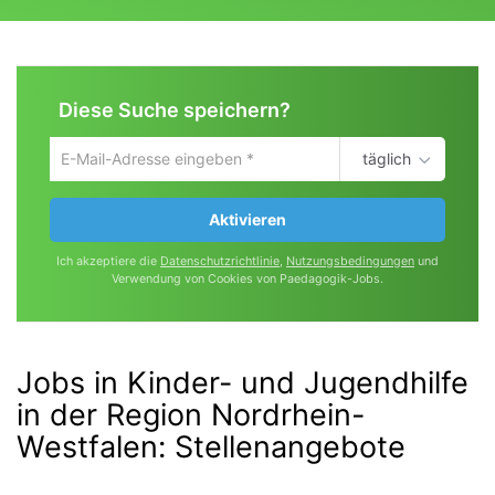
Diese Suche speichern?
täglich
Um
die
aktuelle
Aktivieren
Suche
zu
Ich akzeptiere die
Datenschutzrichtlinie
,
Nutzungsbedingungen
und
speichern
Verwendung von Cookies von Paedagogik-Jobs.
gib
deine
Emailadresse
ein
Jobs in Kinder- und Jugendhilfe
in der Region Nordrhein-
Westfalen
:
Stellenangebote