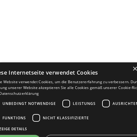
ese Internetseite verwendet Cookies
e Website verwendet Cookies, um die Benutzererfahrung zu verbessern. Dur
ung unserer Website akzeptieren Sie alle Cookies gemäß unserer Cookie-Rich
Datenschutzerklärung
UNBEDINGT NOTWENDIGE
LEISTUNGS
AUSRICHTE
FUNKTIONS
NICHT KLASSIFIZIERTE
ZEIGE DETAILS
Bewerbersuche leicht gemacht