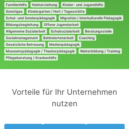
Familienhilfe
Heimerziehung
Kinder- und Jugendhilfe
Sonstiges
Kindergarten / Hort / Tagesstätte
Schul- und Sonderpädagogik
Migration / Interkulturelle Pädagogik
Bildungsbegleitung
Offene Jugendarbeit
Allgemeine Sozialarbeit
Schulsozialarbeit
Beratungsstelle
Sozialmanagement
Behindertenarbeit
Coaching
Gesetzliche Betreuung
Medienpädagogik
Museumspädagogik / Theaterpädagogik
Weiterbildung / Training
Pflegeberatung / Krankenhilfe
Vorteile für Ihr Unternehmen
nutzen