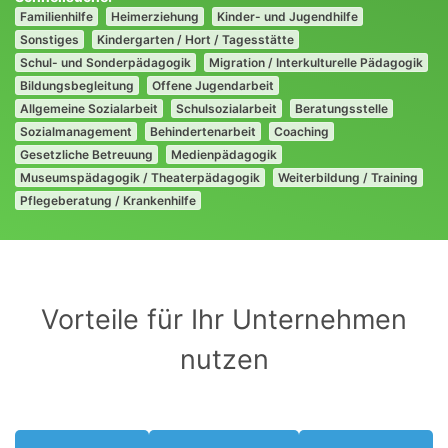
Familienhilfe
Heimerziehung
Kinder- und Jugendhilfe
Sonstiges
Kindergarten / Hort / Tagesstätte
Schul- und Sonderpädagogik
Migration / Interkulturelle Pädagogik
Bildungsbegleitung
Offene Jugendarbeit
Allgemeine Sozialarbeit
Schulsozialarbeit
Beratungsstelle
Sozialmanagement
Behindertenarbeit
Coaching
Gesetzliche Betreuung
Medienpädagogik
Museumspädagogik / Theaterpädagogik
Weiterbildung / Training
Pflegeberatung / Krankenhilfe
Vorteile für Ihr Unternehmen
nutzen