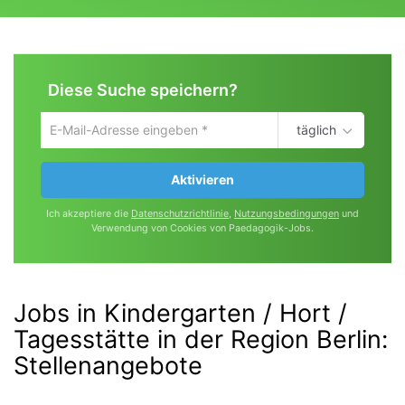
Diese Suche speichern?
täglich
Um
die
aktuelle
Aktivieren
Suche
zu
Ich akzeptiere die
Datenschutzrichtlinie
,
Nutzungsbedingungen
und
speichern
Verwendung von Cookies von Paedagogik-Jobs.
gib
deine
Emailadresse
ein
Jobs in Kindergarten / Hort /
Tagesstätte in der Region Berlin
:
Stellenangebote