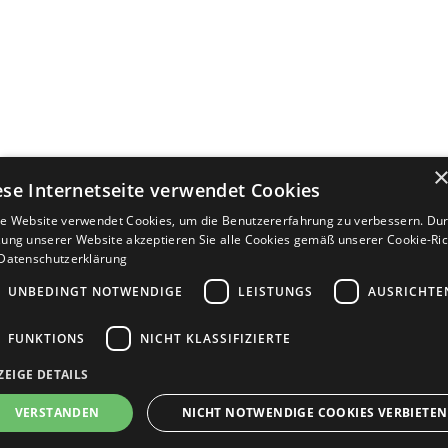
ese Internetseite verwendet Cookies
e Website verwendet Cookies, um die Benutzererfahrung zu verbessern. Dur
ung unserer Website akzeptieren Sie alle Cookies gemäß unserer Cookie-Rich
Datenschutzerklärung
UNBEDINGT NOTWENDIGE
LEISTUNGS
AUSRICHTE
FUNKTIONS
NICHT KLASSIFIZIERTE
ZEIGE DETAILS
Bewerbersuche leicht gemacht
VERSTANDEN
NICHT NOTWENDIGE COOKIES VERBIETEN
Nach Ihrer Registrierung als Arbeitgeber können