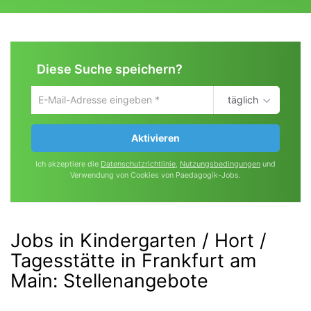
Diese Suche speichern?
täglich
Um
die
aktuelle
Aktivieren
Suche
zu
Ich akzeptiere die
Datenschutzrichtlinie
,
Nutzungsbedingungen
und
speichern
Verwendung von Cookies von Paedagogik-Jobs.
gib
deine
Emailadresse
ein
Jobs in Kindergarten / Hort /
Tagesstätte in Frankfurt am
Main
:
Stellenangebote