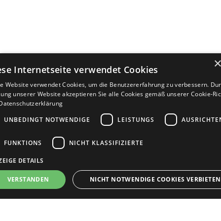
ese Internetseite verwendet Cookies
e Website verwendet Cookies, um die Benutzererfahrung zu verbessern. Dur
ung unserer Website akzeptieren Sie alle Cookies gemäß unserer Cookie-Rich
Datenschutzerklärung
UNBEDINGT NOTWENDIGE
LEISTUNGS
AUSRICHTE
FUNKTIONS
NICHT KLASSIFIZIERTE
ZEIGE DETAILS
Bewerbersuche leicht gemacht
VERSTANDEN
NICHT NOTWENDIGE COOKIES VERBIETEN
Nach Ihrer Registrierung als Arbeitgeber können
Sie Ihre Anzeige mit wenig Aufwand selbst
erstellen und veröffentlichen. So finden geeignete
nbedingt notwendige
Leistungs
Ausrichten
Funktions
Nicht klassifi