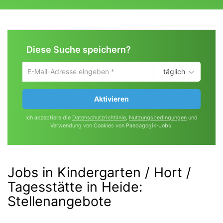
Diese Suche speichern?
täglich
Um
die
aktuelle
Aktivieren
Suche
zu
Ich akzeptiere die
Datenschutzrichtlinie
,
Nutzungsbedingungen
und
speichern
Verwendung von Cookies von Paedagogik-Jobs.
gib
deine
Emailadresse
ein
Jobs in Kindergarten / Hort /
Tagesstätte in Heide
:
Stellenangebote