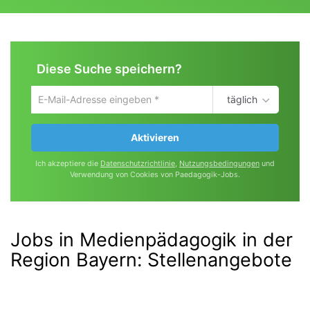
Diese Suche speichern?
täglich
Um
die
aktuelle
Aktivieren
Suche
zu
Ich akzeptiere die
Datenschutzrichtlinie
,
Nutzungsbedingungen
und
speichern
Verwendung von Cookies von Paedagogik-Jobs.
gib
deine
Emailadresse
ein
Jobs in Medienpädagogik in der
Region Bayern
:
Stellenangebote