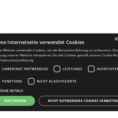
ese Internetseite verwendet Cookies
e Website verwendet Cookies, um die Benutzererfahrung zu verbessern. Dur
ung unserer Website akzeptieren Sie alle Cookies gemäß unserer Cookie-Rich
Datenschutzerklärung
UNBEDINGT NOTWENDIGE
LEISTUNGS
AUSRICHTE
FUNKTIONS
NICHT KLASSIFIZIERTE
ZEIGE DETAILS
Bewerbersuche leicht gemacht
VERSTANDEN
NICHT NOTWENDIGE COOKIES VERBIETEN
Nach Ihrer Registrierung als Arbeitgeber können
Sie Ihre Anzeige mit wenig Aufwand selbst