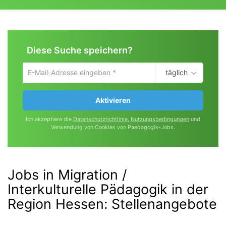
Diese Suche speichern?
täglich
Um
die
aktuelle
Aktivieren
Suche
zu
Ich akzeptiere die
Datenschutzrichtlinie
,
Nutzungsbedingungen
und
speichern
Verwendung von Cookies von Paedagogik-Jobs.
gib
deine
Emailadresse
ein
Jobs in Migration /
Interkulturelle Pädagogik in der
Region Hessen
:
Stellenangebote