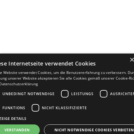
ese Internetseite verwendet Cookies
e Website verwendet Cookies, um die Benutzererfahrung zu verbessern. Dur
ung unserer Website akzeptieren Sie alle Cookies gemäß unserer Cookie-Rich
Datenschutzerklärung
UNBEDINGT NOTWENDIGE
LEISTUNGS
AUSRICHTE
FUNKTIONS
NICHT KLASSIFIZIERTE
ZEIGE DETAILS
Bewerbersuche leicht gemacht
VERSTANDEN
NICHT NOTWENDIGE COOKIES VERBIETEN