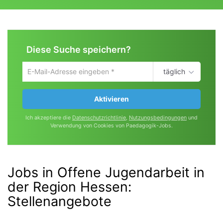
Diese Suche speichern?
täglich
Um
die
aktuelle
Aktivieren
Suche
zu
Ich akzeptiere die
Datenschutzrichtlinie
,
Nutzungsbedingungen
und
speichern
Verwendung von Cookies von Paedagogik-Jobs.
gib
deine
Emailadresse
ein
Jobs in Offene Jugendarbeit in
der Region Hessen
:
Stellenangebote