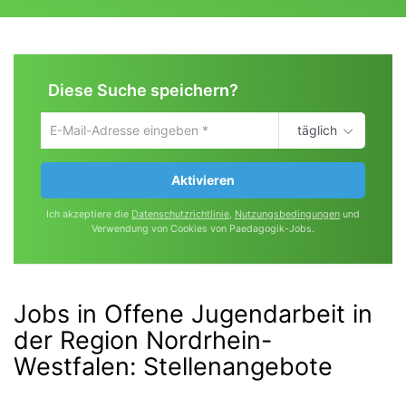
Diese Suche speichern?
täglich
Um
die
aktuelle
Aktivieren
Suche
zu
Ich akzeptiere die
Datenschutzrichtlinie
,
Nutzungsbedingungen
und
speichern
Verwendung von Cookies von Paedagogik-Jobs.
gib
deine
Emailadresse
ein
Jobs in Offene Jugendarbeit in
der Region Nordrhein-
Westfalen
:
Stellenangebote