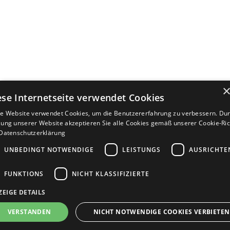
ese Internetseite verwendet Cookies
e Website verwendet Cookies, um die Benutzererfahrung zu verbessern. Dur
ung unserer Website akzeptieren Sie alle Cookies gemäß unserer Cookie-Rich
Datenschutzerklärung
UNBEDINGT NOTWENDIGE
LEISTUNGS
AUSRICHTE
FUNKTIONS
NICHT KLASSIFIZIERTE
ZEIGE DETAILS
Bewerbersuche leicht gemacht
VERSTANDEN
NICHT NOTWENDIGE COOKIES VERBIETEN
Nach Ihrer Registrierung als Arbeitgeber können