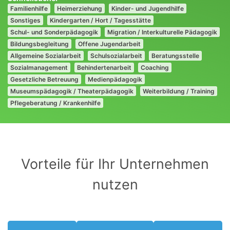
Familienhilfe
Heimerziehung
Kinder- und Jugendhilfe
Sonstiges
Kindergarten / Hort / Tagesstätte
Schul- und Sonderpädagogik
Migration / Interkulturelle Pädagogik
Bildungsbegleitung
Offene Jugendarbeit
Allgemeine Sozialarbeit
Schulsozialarbeit
Beratungsstelle
Sozialmanagement
Behindertenarbeit
Coaching
Gesetzliche Betreuung
Medienpädagogik
Museumspädagogik / Theaterpädagogik
Weiterbildung / Training
Pflegeberatung / Krankenhilfe
Vorteile für Ihr Unternehmen
nutzen