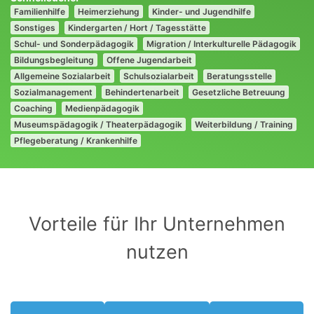
Familienhilfe
Heimerziehung
Kinder- und Jugendhilfe
Sonstiges
Kindergarten / Hort / Tagesstätte
Schul- und Sonderpädagogik
Migration / Interkulturelle Pädagogik
Bildungsbegleitung
Offene Jugendarbeit
Allgemeine Sozialarbeit
Schulsozialarbeit
Beratungsstelle
Sozialmanagement
Behindertenarbeit
Gesetzliche Betreuung
Coaching
Medienpädagogik
Museumspädagogik / Theaterpädagogik
Weiterbildung / Training
Pflegeberatung / Krankenhilfe
Vorteile für Ihr Unternehmen
nutzen