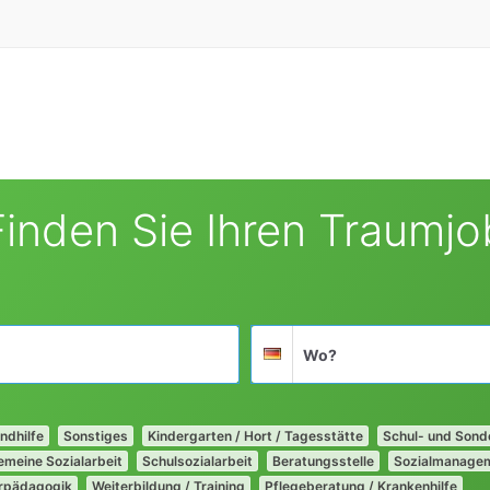
Finden Sie Ihren Traumjo
Suchort
Deutschland
ndhilfe
Sonstiges
Kindergarten / Hort / Tagesstätte
Schul- und Son
emeine Sozialarbeit
Schulsozialarbeit
Beratungsstelle
Sozialmanage
rpädagogik
Weiterbildung / Training
Pflegeberatung / Krankenhilfe