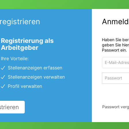
registrieren
Anmeld
Registrierung als
Haben Sie ber
geben Sie hie
Arbeitgeber
Passwort ein.
Ihre Vorteile:
E-
Mail-
Stellenanzeigen erfassen
Adresse
Passwort
Stellenanzeigen verwalten
zum
zum
Anmelden
Profil verwalten
Anmelden
strieren
Passwort ver