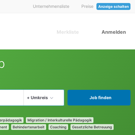
Unternehmensliste
Preise
Anzeige schalten
Merkliste
Anmelden
b
aktuellen Ort verwenden
+ Umkreis
Job finden
derpädagogik
Migration / Interkulturelle Pädagogik
ment
Behindertenarbeit
Coaching
Gesetzliche Betreuung