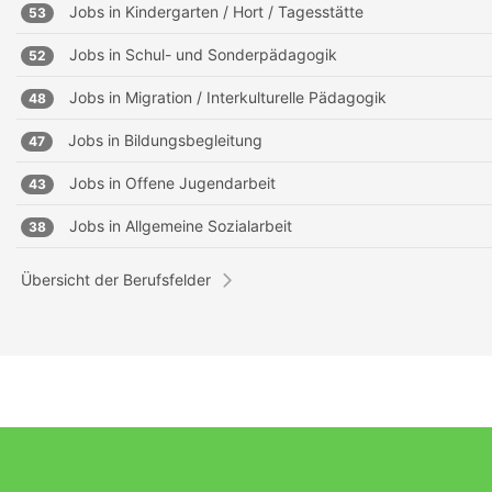
Jobs in
Kindergarten / Hort / Tagesstätte
53
Jobs in
Schul- und Sonderpädagogik
52
Jobs in
Migration / Interkulturelle Pädagogik
48
Jobs in
Bildungsbegleitung
47
Jobs in
Offene Jugendarbeit
43
Jobs in
Allgemeine Sozialarbeit
38
Übersicht der Berufsfelder