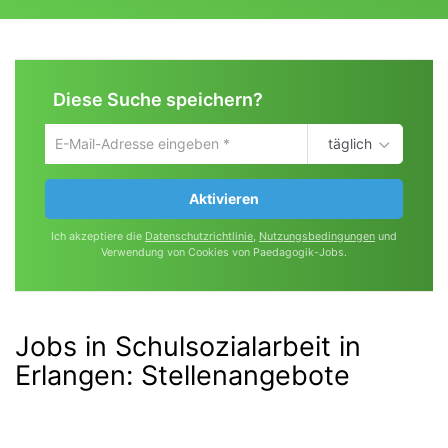
Diese Suche speichern?
täglich
Um
die
aktuelle
Aktivieren
Suche
zu
Ich akzeptiere die
Datenschutzrichtlinie
,
Nutzungsbedingungen
und
speichern
Verwendung von Cookies von Paedagogik-Jobs.
gib
deine
Emailadresse
ein
Jobs in Schulsozialarbeit in
Erlangen
:
Stellenangebote