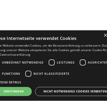
ese Internetseite verwendet Cookies
e Website verwendet Cookies, um die Benutzererfahrung zu verbessern. Dur
ung unserer Website akzeptieren Sie alle Cookies gemäß unserer Cookie-Rich
Datenschutzerklärung
UNBEDINGT NOTWENDIGE
LEISTUNGS
AUSRICHTE
FUNKTIONS
NICHT KLASSIFIZIERTE
ZEIGE DETAILS
Bewerbersuche leicht gemacht
VERSTANDEN
NICHT NOTWENDIGE COOKIES VERBIETEN
Nach Ihrer Registrierung als Arbeitgeber können
Sie Ihre Anzeige mit wenig Aufwand selbst