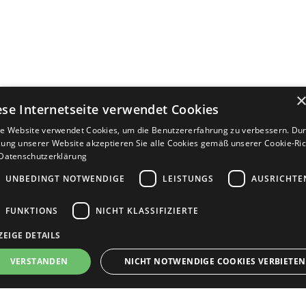
ese Internetseite verwendet Cookies
e Website verwendet Cookies, um die Benutzererfahrung zu verbessern. Dur
ung unserer Website akzeptieren Sie alle Cookies gemäß unserer Cookie-Rich
Datenschutzerklärung
UNBEDINGT NOTWENDIGE
LEISTUNGS
AUSRICHTE
FUNKTIONS
NICHT KLASSIFIZIERTE
ZEIGE DETAILS
Bewerbersuche leicht gemacht
VERSTANDEN
NICHT NOTWENDIGE COOKIES VERBIETEN
Nach Ihrer Registrierung als Arbeitgeber können
Sie Ihre Anzeige mit wenig Aufwand selbst