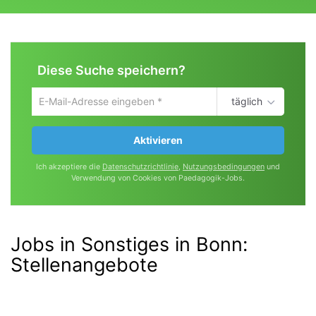
Diese Suche speichern?
täglich
Um
die
aktuelle
Aktivieren
Suche
zu
Ich akzeptiere die
Datenschutzrichtlinie
,
Nutzungsbedingungen
und
speichern
Verwendung von Cookies von Paedagogik-Jobs.
gib
deine
Emailadresse
ein
Jobs in Sonstiges in Bonn
:
Stellenangebote