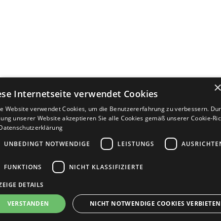
ese Internetseite verwendet Cookies
e Website verwendet Cookies, um die Benutzererfahrung zu verbessern. Dur
ung unserer Website akzeptieren Sie alle Cookies gemäß unserer Cookie-Rich
Datenschutzerklärung
UNBEDINGT NOTWENDIGE
LEISTUNGS
AUSRICHTE
FUNKTIONS
NICHT KLASSIFIZIERTE
ZEIGE DETAILS
Bewerbersuche leicht gemacht
VERSTANDEN
NICHT NOTWENDIGE COOKIES VERBIETEN
Nach Ihrer Registrierung als Arbeitgeber können