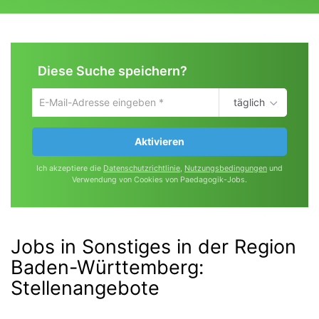
Diese Suche speichern?
täglich
Um
die
aktuelle
Aktivieren
Suche
zu
Ich akzeptiere die
Datenschutzrichtlinie
,
Nutzungsbedingungen
und
speichern
Verwendung von Cookies von Paedagogik-Jobs.
gib
deine
Emailadresse
ein
Jobs in Sonstiges in der Region
Baden-Württemberg
:
Stellenangebote