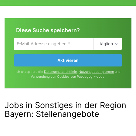
Diese Suche speichern?
täglich
Um
die
aktuelle
Aktivieren
Suche
zu
Ich akzeptiere die
Datenschutzrichtlinie
,
Nutzungsbedingungen
und
speichern
Verwendung von Cookies von Paedagogik-Jobs.
gib
deine
Emailadresse
ein
Jobs in Sonstiges in der Region
Bayern
:
Stellenangebote