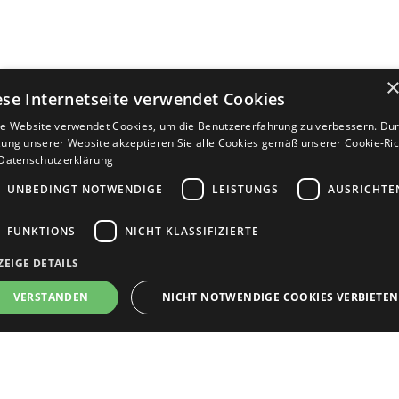
ese Internetseite verwendet Cookies
e Website verwendet Cookies, um die Benutzererfahrung zu verbessern. Dur
ung unserer Website akzeptieren Sie alle Cookies gemäß unserer Cookie-Rich
Datenschutzerklärung
UNBEDINGT NOTWENDIGE
LEISTUNGS
AUSRICHTE
FUNKTIONS
NICHT KLASSIFIZIERTE
ZEIGE DETAILS
Bewerbersuche leicht gemacht
VERSTANDEN
NICHT NOTWENDIGE COOKIES VERBIETEN
Nach Ihrer Registrierung als Arbeitgeber können
Sie Ihre Anzeige mit wenig Aufwand selbst
erstellen und veröffentlichen. So finden geeignete
nbedingt notwendige
Leistungs
Ausrichten
Funktions
Nicht klassifi
Bewerber*innen Ihr Stellenangebot und Sie