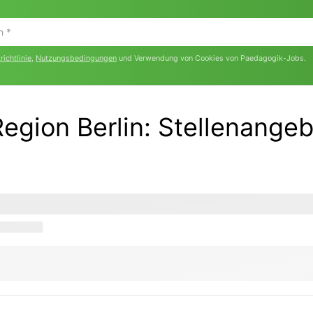
ichtlinie
,
Nutzungsbedingungen
und Verwendung von Cookies von Paedagogik-Jobs.
Region Berlin
:
Stellenange