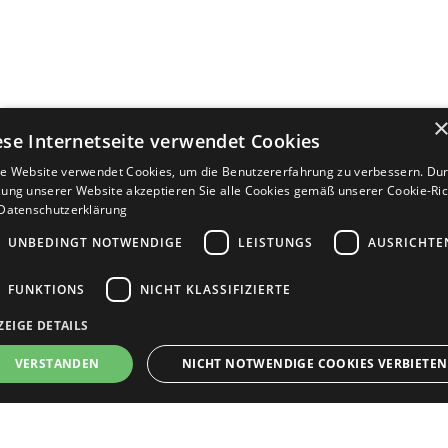
ese Internetseite verwendet Cookies
e Website verwendet Cookies, um die Benutzererfahrung zu verbessern. Dur
ung unserer Website akzeptieren Sie alle Cookies gemäß unserer Cookie-Rich
Datenschutzerklärung
UNBEDINGT NOTWENDIGE
LEISTUNGS
AUSRICHTE
FUNKTIONS
NICHT KLASSIFIZIERTE
ZEIGE DETAILS
Bewerbersuche leicht gemacht
VERSTANDEN
NICHT NOTWENDIGE COOKIES VERBIETEN
Nach Ihrer Registrierung als Arbeitgeber können
Sie Ihre Anzeige mit wenig Aufwand selbst
erstellen und veröffentlichen. So finden geeignete
nbedingt notwendige
Leistungs
Ausrichten
Funktions
Nicht klassifi