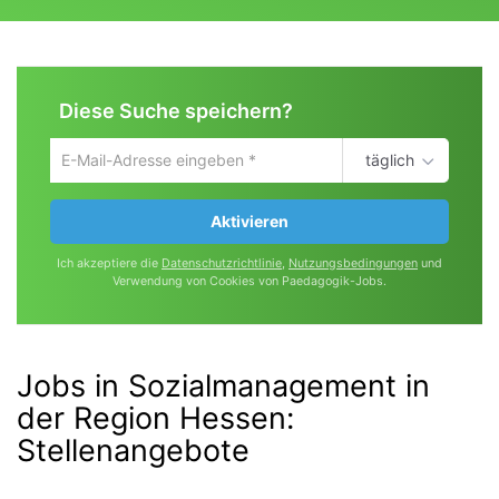
Diese Suche speichern?
täglich
Um
die
aktuelle
Aktivieren
Suche
zu
Ich akzeptiere die
Datenschutzrichtlinie
,
Nutzungsbedingungen
und
speichern
Verwendung von Cookies von Paedagogik-Jobs.
gib
deine
Emailadresse
ein
Jobs in Sozialmanagement in
der Region Hessen
:
Stellenangebote