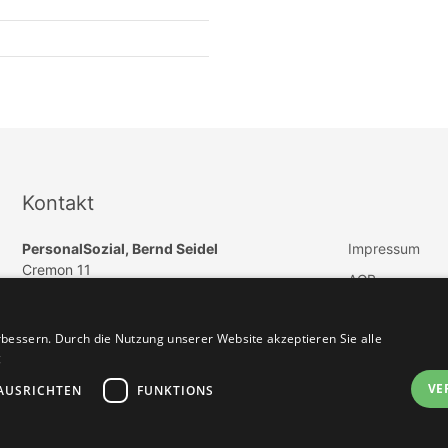
Kontakt
PersonalSozial, Bernd Seidel
Impressum
Cremon 11
AGB
DE 20457 Hamburg
Datenschutz
E-Mail:
info@paedagogik-jobs.de
bessern. Durch die Nutzung unserer Website akzeptieren Sie alle
Vertrag widerru
Telefon: +49 (040) 57254550
g
Telefax: +49 (040) 46965505
VE
AUSRICHTEN
FUNKTIONS