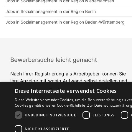
Jobs in Sozialmanagement in der Region Niedersachsen
Jobs in Sozialmanagement in der Region Berlin
Jobs in Sozialmanagement in der Region Baden-Württemberg
Bewerbersuche leicht gemacht
Nach Ihrer Registrierung als Arbeitgeber können Sie
Ihre Anzeige mit wenig Aufwand selbst erstellen und
veröffentlichen. So finden geeignete Bewerber*innen
Diese Internetseite verwendet Cookies
Ihr Stellenangebot und Sie passende Kandidat*innen!
Diese Website verwendet Cookies, um die Benutzererfahrung zu ver
Cookies gemäß unserer Cookie-Richtlinie.
Zur Datenschutzerklärun
UNBEDINGT NOTWENDIGE
LEISTUNGS
NICHT KLASSIFIZIERTE