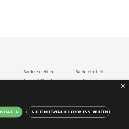
Barriere melden
Barrierefreiheit
Accessibility-Modus
zur Navigation
×
aktivieren
zum Inhalt
Kontrastmodus
fen
aktiveren
RSTANDEN
NICHT NOTWENDIGE COOKIES VERBIETEN