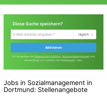
Diese Suche speichern?
täglich
Um
die
aktuelle
Aktivieren
Suche
zu
Ich akzeptiere die
Datenschutzrichtlinie
,
Nutzungsbedingungen
und
speichern
Verwendung von Cookies von Paedagogik-Jobs.
gib
deine
Emailadresse
ein
Jobs in Sozialmanagement in
Dortmund
:
Stellenangebote