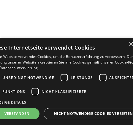
ese Internetseite verwendet Cookies
e Website verwendet Cookies, um die Benutzererfahrung zu verbessern. Dur
ung unserer Website akzeptieren Sie alle Cookies gemäß unserer Cookie-Rich
Datenschutzerklärung
UNBEDINGT NOTWENDIGE
LEISTUNGS
AUSRICHTE
FUNKTIONS
NICHT KLASSIFIZIERTE
ZEIGE DETAILS
Bewerbersuche leicht gemacht
VERSTANDEN
NICHT NOTWENDIGE COOKIES VERBIETEN
Nach Ihrer Registrierung als Arbeitgeber können
Sie Ihre Anzeige mit wenig Aufwand selbst