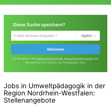
Diese Suche speichern?
täglich
Um
die
aktuelle
Aktivieren
Suche
zu
Ich akzeptiere die
Datenschutzrichtlinie
,
Nutzungsbedingungen
und
speichern
Verwendung von Cookies von Paedagogik-Jobs.
gib
deine
Emailadresse
ein
Jobs in Umweltpädagogik in der
Region Nordrhein-Westfalen
:
Stellenangebote