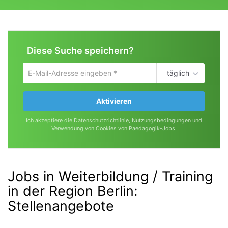
Diese Suche speichern?
täglich
Um
die
aktuelle
Aktivieren
Suche
zu
Ich akzeptiere die
Datenschutzrichtlinie
,
Nutzungsbedingungen
und
speichern
Verwendung von Cookies von Paedagogik-Jobs.
gib
deine
Emailadresse
ein
Jobs in Weiterbildung / Training
in der Region Berlin
:
Stellenangebote