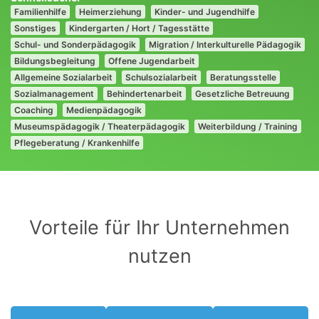
Familienhilfe
Heimerziehung
Kinder- und Jugendhilfe
Sonstiges
Kindergarten / Hort / Tagesstätte
Schul- und Sonderpädagogik
Migration / Interkulturelle Pädagogik
Bildungsbegleitung
Offene Jugendarbeit
Allgemeine Sozialarbeit
Schulsozialarbeit
Beratungsstelle
Sozialmanagement
Behindertenarbeit
Gesetzliche Betreuung
Coaching
Medienpädagogik
Museumspädagogik / Theaterpädagogik
Weiterbildung / Training
Pflegeberatung / Krankenhilfe
Vorteile für Ihr Unternehmen
nutzen